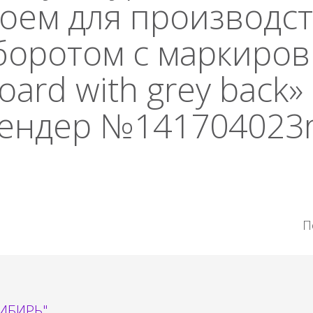
оем для производст
боротом с маркиров
oard with grey back»
Тендер №141704023r
П
СИБИРЬ"