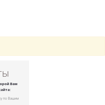
ты
торой Вам
айта:
ку по Вашим