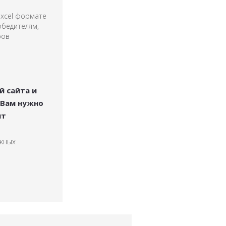
Excel формате
бедителям,
ров
й сайта и
 Вам нужно
нт
жных