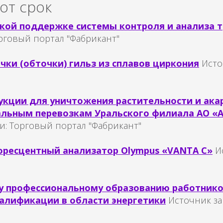
от срок
ской поддержке системы контроля и анализа 
рговый портал "Фабрикант"
чки (обточки) гильз из сплавов циркония
Исто
укции для уничтожения растительности и ак
альным перевозкам Уральского филиала АО «А
и:
Торговый портал "Фабрикант"
ресцентный анализатор Olympus «VANTA C»
И
у профессиональному образованию работнико
алификации в области энергетики
Источник за