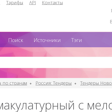
и
Тарифы
API
Контакты
Поиск
Источники
Тэги
 по странам
Россия: Тендеры
Тендеры Ново
макулатурный с ме