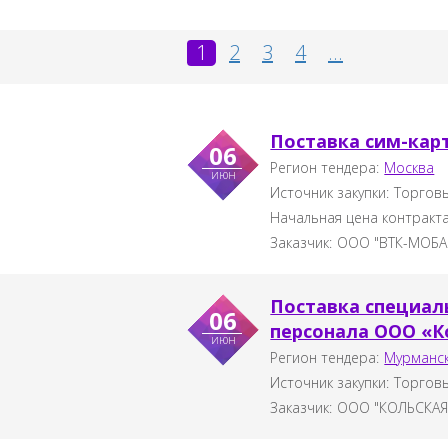
1
2
3
4
...
Поставка сим-кар
06
Регион тендера:
Москва
июн
Источник закупки:
Торговы
Начальная цена контракт
Заказчик:
ООО "ВТК-МОБА
Поставка специал
06
персонала ООО «К
июн
Регион тендера:
Мурманск
Источник закупки:
Торговы
Заказчик:
ООО "КОЛЬСКАЯ