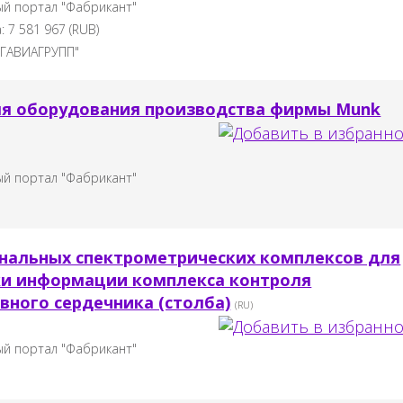
й портал "Фабрикант"
а:
7 581 967
(
RUB
)
ГАВИАГРУПП"
ля оборудования производства фирмы Munk
й портал "Фабрикант"
нальных спектрометрических комплексов для
ки информации комплекса контроля
вного сердечника (столба)
(RU)
й портал "Фабрикант"