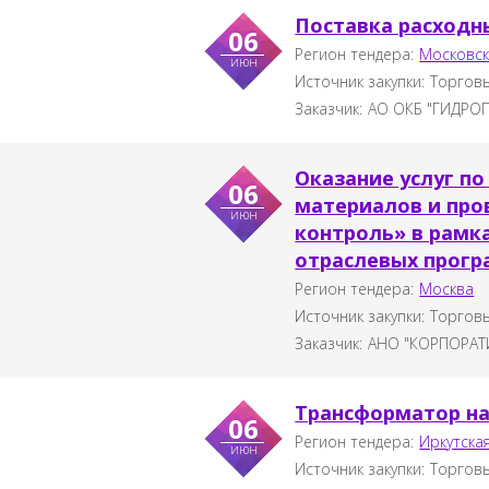
Поставка расходн
06
Регион тендера:
Московск
июн
Источник закупки:
Торговы
Заказчик:
АО ОКБ "ГИДРО
Оказание услуг п
06
материалов и про
июн
контроль» в рамк
отраслевых прогр
Регион тендера:
Москва
Источник закупки:
Торговы
Заказчик:
АНО "КОРПОРАТ
Трансформатор н
06
Регион тендера:
Иркутска
июн
Источник закупки:
Торговы