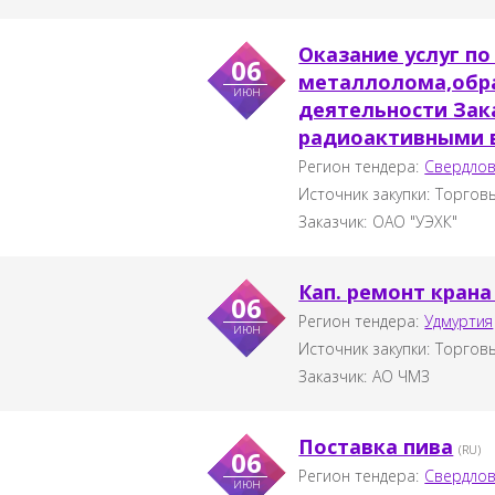
Оказание услуг по
06
металлолома,обра
июн
деятельности Зака
радиоактивными 
Регион тендера:
Свердлов
Источник закупки:
Торговы
Заказчик:
ОАО "УЭХК"
Кап. ремонт крана
06
Регион тендера:
Удмуртия
июн
Источник закупки:
Торговы
Заказчик:
АО ЧМЗ
Поставка пива
(RU)
06
Регион тендера:
Свердлов
июн