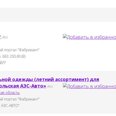
т
(RU)
й портал "Фабрикант"
а:
683 200
(
RUB
)
ЙЛ"
ьной одежды (летний ассортимент) для
ольская АЭС-Авто»
(RU)
ая область
й портал "Фабрикант"
 АЭС-АВТО"