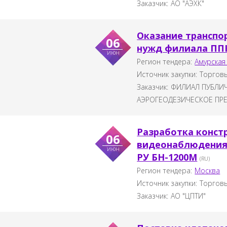
Заказчик:
АО "АЭХК"
Оказание транспо
06
нужд филиала ППК
июн
Регион тендера:
Амурская
Источник закупки:
Торговы
Заказчик:
ФИЛИАЛ ПУБЛИ
АЭРОГЕОДЕЗИЧЕСКОЕ ПРЕД
Разработка конст
06
видеонаблюдения
июн
РУ БН-1200М
(RU)
Регион тендера:
Москва
Источник закупки:
Торговы
Заказчик:
АО "ЦПТИ"