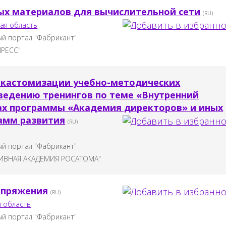
ых материалов для вычислительной сети
(RU)
ая область
й портал "Фабрикант"
ПРЕСС"
о кастомизации учебно-методических
ведению тренингов по теме «Внутренний
ах программы «Академия директоров» и иных
амм развития
(RU)
й портал "Фабрикант"
ИВНАЯ АКАДЕМИЯ РОСАТОМА"
апряжения
(RU)
я область
й портал "Фабрикант"