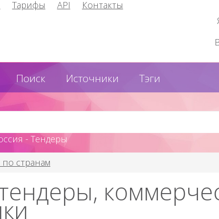
и
Тарифы
API
Контакты
Поиск
Источники
Тэги
оссия - Тендеры
 по странам
 тендеры, коммерчес
пки