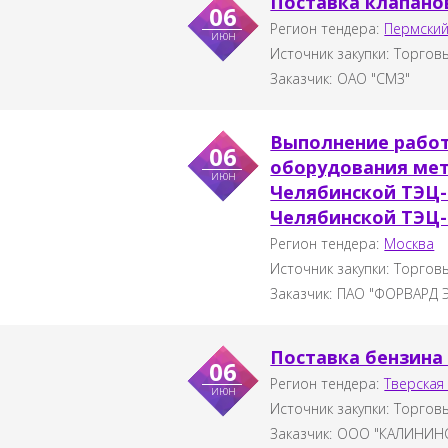
Поставка клапано
06
Регион тендера:
Пермский
июн
Источник закупки:
Торговы
Заказчик:
ОАО "СМЗ"
Выполнение работ
06
оборудования мет
июн
Челябинской ТЭЦ-
Челябинской ТЭЦ-
Регион тендера:
Москва
Источник закупки:
Торговы
Заказчик:
ПАО "ФОРВАРД 
Поставка бензина
06
Регион тендера:
Тверская
июн
Источник закупки:
Торговы
Заказчик:
ООО "КАЛИНИНС