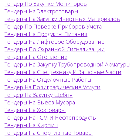
Тендер По Закупке Мониторов
Тендеры На Электротовары
Тендеры На Закупку Инертных Материалов
Тендер По Поверке Приборов Учета
Тендеры На Продукты Питания
Тендеры На Лифтовое Оборудование
Тендеры По Охранной Сигнализации
Тендеры На Отопление
Тендеры На Закупку Трубопроводной Арматуры
Тендеры На Спецтехнику И Запасные Части
Тендеры На Отделочные Работы
Тендер На Полиграфические Услуги
Тендер На Закупку Щебня
Тендеры На Вывоз Мусора
Тендеры На Хозтовары
Тендеры На ГСМ И Нефтепродукты
Тендеры На Кирпич
Тендеры На Спортивные Товары