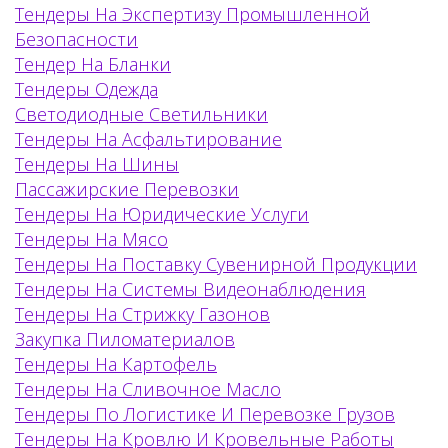
Тендеры На Экспертизу Промышленной
Безопасности
Тендер На Бланки
Тендеры Одежда
Светодиодные Светильники
Тендеры На Асфальтирование
Тендеры На Шины
Пассажирские Перевозки
Тендеры На Юридические Услуги
Тендеры На Мясо
Тендеры На Поставку Сувенирной Продукции
Тендеры На Системы Видеонаблюдения
Тендеры На Стрижку Газонов
Закупка Пиломатериалов
Тендеры На Картофель
Тендеры На Сливочное Масло
Тендеры По Логистике И Перевозке Грузов
Тендеры На Кровлю И Кровельные Работы