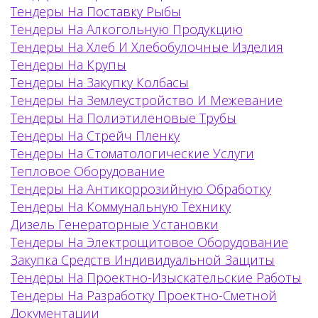
Тендеры На Поставку Рыбы
Тендеры На Алкогольную Продукцию
Тендеры На Хлеб И Хлебобулочные Изделия
Тендеры На Крупы
Тендеры На Закупку Колбасы
Тендеры На Землеустройство И Межевание
Тендеры На Полиэтиленовые Трубы
Тендеры На Стрейч Пленку
Тендеры На Стоматологические Услуги
Тепловое Оборудование
Тендеры На Антикоррозийную Обработку
Тендеры На Коммунальную Технику
Дизель Генераторные Установки
Тендеры На Электрощитовое Оборудование
Закупка Средств Индивидуальной Защиты
Тендеры На Проектно-Изыскательские Работы
Тендеры На Разработку Проектно-Сметной
Документации