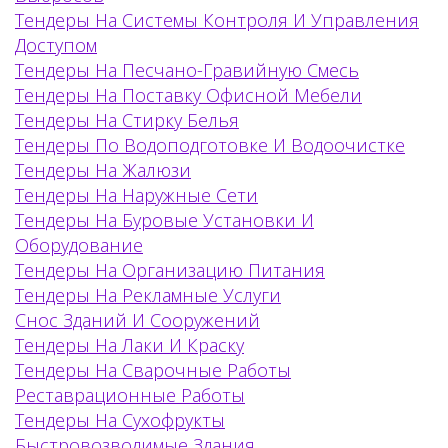
Тендеры На Системы Контроля И Управления
Доступом
Тендеры На Песчано-Гравийную Смесь
Тендеры На Поставку Офисной Мебели
Тендеры На Стирку Белья
Тендеры По Водоподготовке И Водоочистке
Тендеры На Жалюзи
Тендеры На Наружные Сети
Тендеры На Буровые Установки И
Оборудование
Тендеры На Организацию Питания
Тендеры На Рекламные Услуги
Снос Зданий И Сооружений
Тендеры На Лаки И Краску
Тендеры На Сварочные Работы
Реставрационные Работы
Тендеры На Сухофрукты
Быстровозводимые Здания