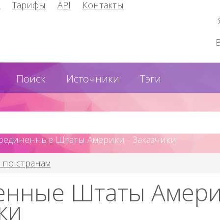
и
Тарифы
API
Контакты
Поиск
Источники
Тэги
Соединенные Штаты Америки - Заказчики
 по странам
енные Штаты Амери
ки