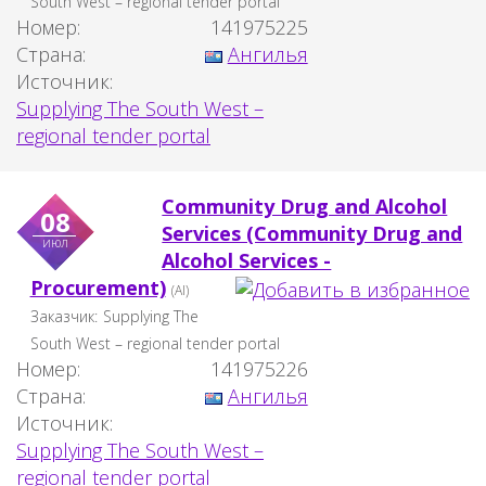
South West – regional tender portal
Номер:
141975225
Страна:
Ангилья
Источник:
Supplying The South West –
regional tender portal
Community Drug and Alcohol
08
Services (Community Drug and
июл
Alcohol Services -
Procurement)
(AI)
Заказчик:
Supplying The
South West – regional tender portal
Номер:
141975226
Страна:
Ангилья
Источник:
Supplying The South West –
regional tender portal