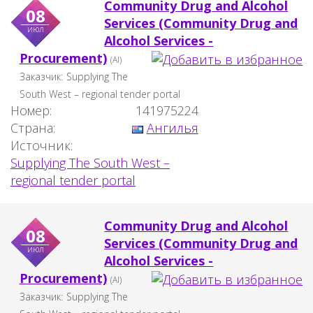
Community Drug and Alcohol
08
Services (Community Drug and
июл
Alcohol Services -
Procurement)
(AI)
Заказчик:
Supplying The
South West – regional tender portal
Номер:
141975224
Страна:
Ангилья
Источник:
Supplying The South West –
regional tender portal
Community Drug and Alcohol
08
Services (Community Drug and
июл
Alcohol Services -
Procurement)
(AI)
Заказчик:
Supplying The