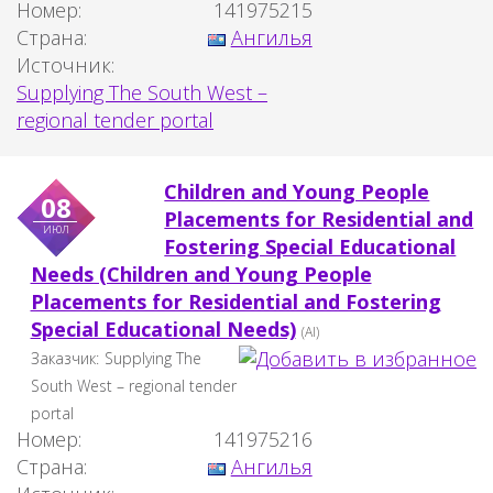
Номер:
141975215
Страна:
Ангилья
Источник:
Supplying The South West –
regional tender portal
Children and Young People
08
Placements for Residential and
июл
Fostering Special Educational
Needs (Children and Young People
Placements for Residential and Fostering
Special Educational Needs)
(AI)
Заказчик:
Supplying The
South West – regional tender
portal
Номер:
141975216
Страна:
Ангилья