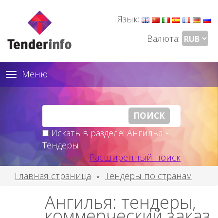
Язык:
Валюта:
Меню
Toggle
navigation
Искать в разделе: Ангилья -
Тендеры
Расширенный поиск
Главная страница
Тендеры по странам
Ангилья: тендеры,
коммерческий заказ