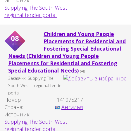
Источник:
Supplying The South West –
regional tender portal
Children and Young People
08
Placements for Residential and
июл
Fostering Special Educational
Needs (Children and Young People
Placements for Residential and Fostering
Special Educational Needs)
(AI)
Заказчик:
Supplying The
South West – regional tender
portal
Номер:
141975217
Страна:
Ангилья
Источник:
Supplying The South West –
regional tender portal