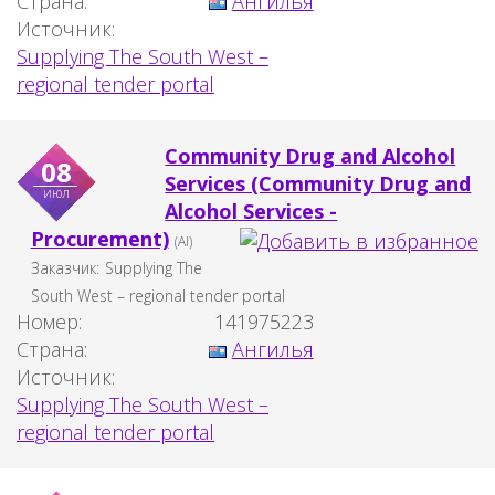
Страна:
Ангилья
Источник:
Supplying The South West –
regional tender portal
Community Drug and Alcohol
08
Services (Community Drug and
июл
Alcohol Services -
Procurement)
(AI)
Заказчик:
Supplying The
South West – regional tender portal
Номер:
141975223
Страна:
Ангилья
Источник:
Supplying The South West –
regional tender portal