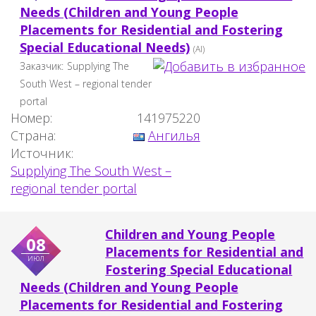
Needs (Children and Young People
Placements for Residential and Fostering
Special Educational Needs)
(AI)
Заказчик:
Supplying The
South West – regional tender
portal
Номер:
141975220
Страна:
Ангилья
Источник:
Supplying The South West –
regional tender portal
Children and Young People
08
Placements for Residential and
июл
Fostering Special Educational
Needs (Children and Young People
Placements for Residential and Fostering