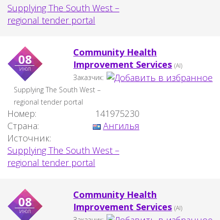
Supplying The South West –
regional tender portal
Community Health
08
Improvement Services
(AI)
июл
Заказчик:
Supplying The South West –
regional tender portal
Номер:
141975230
Страна:
Ангилья
Источник:
Supplying The South West –
regional tender portal
Community Health
08
Improvement Services
(AI)
июл
Заказчик: