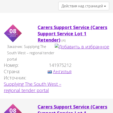
Действия над страницей
Carers Support Service (Carers
08
Support Service Lot 1
июл
Retender)
(AI)
Заказчик:
Supplying The
South West – regional tender
portal
Номер:
141975212
Страна:
Ангилья
Источник:
Supplying The South West –
regional tender portal
Carers Support Service (Carers
08