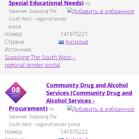
Special Educational Needs)
(AI)
Заказчик:
Supplying The
South West – regional tender
portal
Номер:
141975221
Страна:
Ангилья
Источник:
Supplying The South West –
regional tender portal
Community Drug and Alcohol
08
Services (Community Drug and
июл
Alcohol Services -
Procurement)
(AI)
Заказчик:
Supplying The
South West – regional tender portal
Номер:
141975222