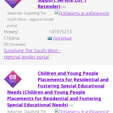
Support Service Lot 1
июл
Retender)
(AI)
Заказчик:
Supplying The
South West – regional tender
portal
Номер:
141975213
Страна:
Ангилья
Источник:
Supplying The South West –
regional tender portal
Children and Young People
08
Placements for Residential and
июл
Fostering Special Educational
Needs (Children and Young People
Placements for Residential and Fostering
Special Educational Needs)
(AI)
Заказчик:
Supplying The