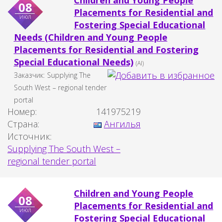
Children and Young People
08
Placements for Residential and
июл
Fostering Special Educational
Needs (Children and Young People
Placements for Residential and Fostering
Special Educational Needs)
(AI)
Заказчик:
Supplying The
South West – regional tender
portal
Номер:
141975219
Страна:
Ангилья
Источник:
Supplying The South West –
regional tender portal
Children and Young People
08
Placements for Residential and
июл
Fostering Special Educational