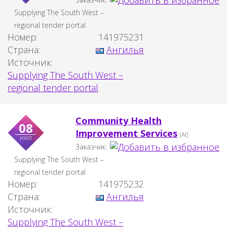
Supplying The South West –
regional tender portal
Номер:
141975231
Страна:
Ангилья
Источник:
Supplying The South West –
regional tender portal
Community Health
08
Improvement Services
(AI)
июл
Заказчик:
Supplying The South West –
regional tender portal
Номер:
141975232
Страна:
Ангилья
Источник:
Supplying The South West –