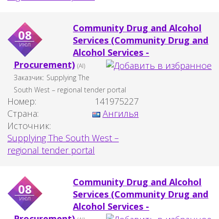
Community Drug and Alcohol
08
Services (Community Drug and
июл
Alcohol Services -
Procurement)
(AI)
Заказчик:
Supplying The
South West – regional tender portal
Номер:
141975227
Страна:
Ангилья
Источник:
Supplying The South West –
regional tender portal
Community Drug and Alcohol
08
Services (Community Drug and
июл
Alcohol Services -
Procurement)