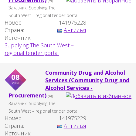
(AI)
Заказчик:
Supplying The
South West – regional tender portal
Номер:
141975228
Страна:
Ангилья
Источник:
Supplying The South West –
regional tender portal
Community Drug and Alcohol
08
Services (Community Drug and
июл
Alcohol Services -
Procurement)
(AI)
Заказчик:
Supplying The
South West – regional tender portal
Номер:
141975229
Страна:
Ангилья
Источник: