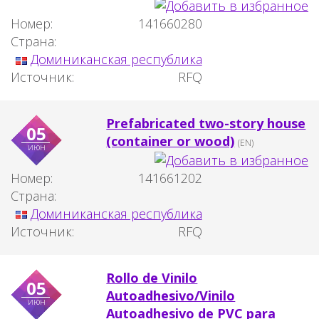
Номер:
141660280
Страна:
Доминиканская республика
Источник:
RFQ
Prefabricated two-story house
05
(container or wood)
(EN)
июн
Номер:
141661202
Страна:
Доминиканская республика
Источник:
RFQ
Rollo de Vinilo
05
Autoadhesivo/Vinilo
июн
Autoadhesivo de PVC para