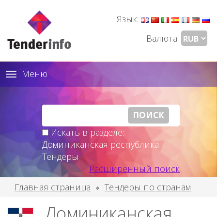
Язык:
Валюта:
Меню
Toggle
navigation
Искать в разделе:
Доминиканская республика -
Тендеры
Расширенный поиск
Главная страница
Тендеры по странам
Доминиканская