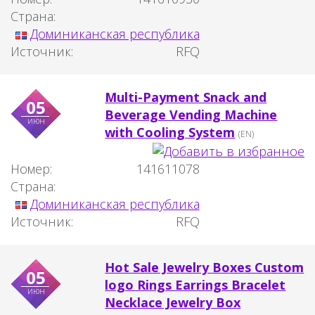
Страна:
Доминиканская республика
Источник:
RFQ
Multi-Payment Snack and
05
Beverage Vending Machine
июн
with Cooling System
(EN)
Номер:
141611078
Страна:
Доминиканская республика
Источник:
RFQ
Hot Sale Jewelry Boxes Custom
05
logo Rings Earrings Bracelet
июн
Necklace Jewelry Box