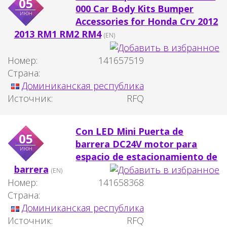
05
000 Car Body Kits Bumper
июн
Accessories for Honda Crv 2012
2013 RM1 RM2 RM4
(EN)
Номер:
141657519
Страна:
Доминиканская республика
Источник:
RFQ
Con LED Mini Puerta de
05
barrera DC24V motor para
июн
espacio de estacionamiento de
barrera
(EN)
Номер:
141658368
Страна:
Доминиканская республика
Источник:
RFQ