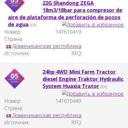
22G Shandong ZEGA
июн
18m3/18bar para compresor de
aire de plataforma de perforación de pozos
de agua
(EN)
Номер:
141610419
Страна:
Доминиканская республика
Источник:
RFQ
24hp 4WD Mini Farm Tractor
05
diesel Engine Traktor Hydraulic
июн
System Huaxia Trator
(EN)
Номер:
141610449
Страна:
Доминиканская республика
Источник:
RFQ