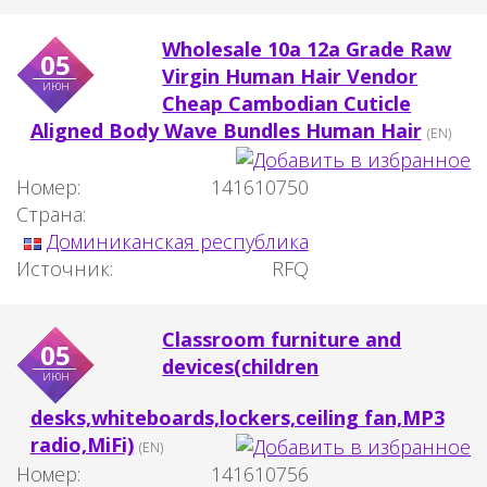
Wholesale 10a 12a Grade Raw
05
Virgin Human Hair Vendor
июн
Cheap Cambodian Cuticle
Aligned Body Wave Bundles Human Hair
(EN)
Номер:
141610750
Страна:
Доминиканская республика
Источник:
RFQ
Classroom furniture and
05
devices(children
июн
desks,whiteboards,lockers,ceiling fan,MP3
radio,MiFi)
(EN)
Номер:
141610756