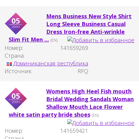
Mens Business New Style Shirt
05
Long Sleeve Business Casual
июн
Dress Iron-free Anti-wrinkle
Slim Fit Men ...
(EN)
Номер:
141659269
Страна:
Доминиканская республика
Источник:
RFQ
Womens High Heel Fish mouth
05
Bridal Wedding Sandals Woman
июн
Shallow Mouth Lace Flower
white satin party bride shoes
(EN)
Номер:
141659421
Страна: