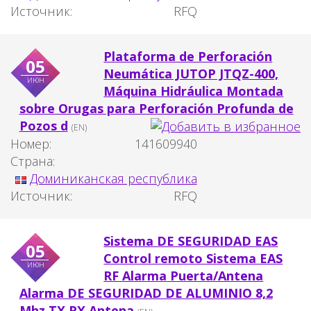
Источник:
RFQ
Plataforma de Perforación
05
Neumática JUTOP JTQZ-400,
июн
Máquina Hidráulica Montada
sobre Orugas para Perforación Profunda de
Pozos d
(EN)
Номер:
141609940
Страна:
Доминиканская республика
Источник:
RFQ
Sistema DE SEGURIDAD EAS
05
Control remoto Sistema EAS
июн
RF Alarma Puerta/Antena
Alarma DE SEGURIDAD DE ALUMINIO 8,2
Mhz TX RX Antena