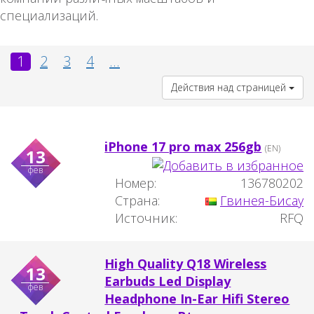
специализаций.
1
2
3
4
...
Действия над страницей
iPhone 17 pro max 256gb
(EN)
13
фев
Номер:
136780202
Страна:
Гвинея-Бисау
Источник:
RFQ
High Quality Q18 Wireless
13
Earbuds Led Display
фев
Headphone In-Ear Hifi Stereo