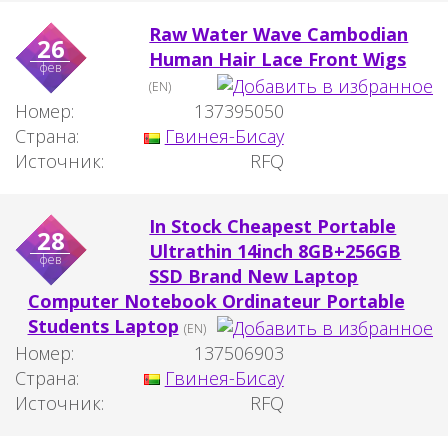
Raw Water Wave Cambodian
26
Human Hair Lace Front Wigs
фев
(EN)
Номер:
137395050
Страна:
Гвинея-Бисау
Источник:
RFQ
In Stock Cheapest Portable
28
Ultrathin 14inch 8GB+256GB
фев
SSD Brand New Laptop
Computer Notebook Ordinateur Portable
Students Laptop
(EN)
Номер:
137506903
Страна:
Гвинея-Бисау
Источник:
RFQ