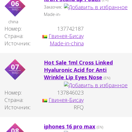
06
Заказчик:
мар
Made-in-
china
Номер:
137742187
Страна:
Гвинея-Бисау
Источник:
Made-in-china
Hot Sale 1ml Cross Linked
07
Hyaluronic Acid for Anti
мар
Wrinkle Lip Eyes Nose
(EN)
Номер:
137846023
Страна:
Гвинея-Бисау
Источник:
RFQ
iphones 16 pro max
(EN)
08