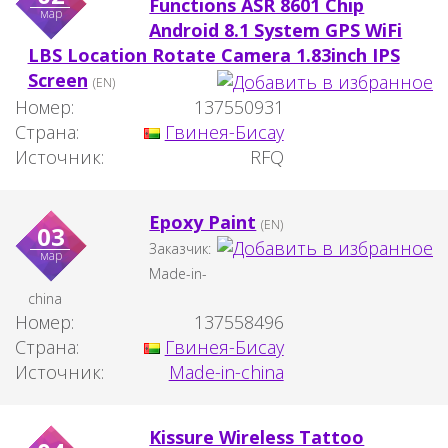
Functions ASR 8601 Chip
мар
Android 8.1 System GPS WiFi
LBS Location Rotate Camera 1.83inch IPS
Screen
(EN)
Номер:
137550931
Страна:
Гвинея-Бисау
Источник:
RFQ
Epoxy Paint
(EN)
03
Заказчик:
мар
Made-in-
china
Номер:
137558496
Страна:
Гвинея-Бисау
Источник:
Made-in-china
Kissure Wireless Tattoo