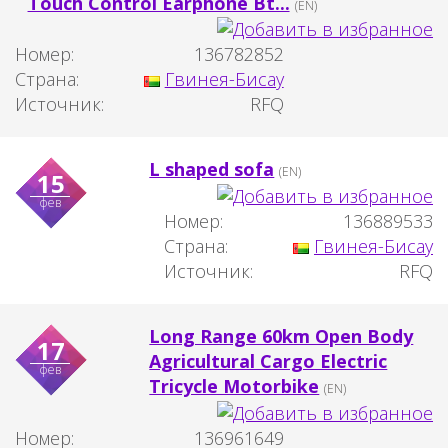
Touch Control Earphone Bt...
(EN)
Номер:
136782852
Страна:
Гвинея-Бисау
Источник:
RFQ
L shaped sofa
(EN)
15
фев
Номер:
136889533
Страна:
Гвинея-Бисау
Источник:
RFQ
Long Range 60km Open Body
17
Agricultural Cargo Electric
фев
Tricycle Motorbike
(EN)
Номер:
136961649