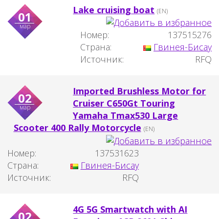
Lake cruising boat
(EN)
01
мар
Номер:
137515276
Страна:
Гвинея-Бисау
Источник:
RFQ
Imported Brushless Motor for
02
Cruiser C650Gt Touring
мар
Yamaha Tmax530 Large
Scooter 400 Rally Motorcycle
(EN)
Номер:
137531623
Страна:
Гвинея-Бисау
Источник:
RFQ
4G 5G Smartwatch with AI
02