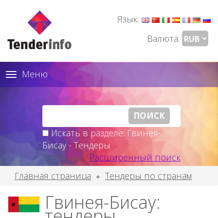
Язык:
Валюта:
Меню
Toggle
navigation
Искать в разделе: Гвинея-
Бисау - Тендеры
Расширенный поиск
Главная страница
Тендеры по странам
Гвинея-Бисау:
тендеры,