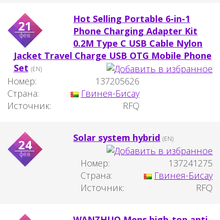
Hot Selling Portable 6-in-1
21
Phone Charging Adapter Kit
фев
0.2M Type C USB Cable Nylon
Jacket Travel Charge USB OTG Mobile Phone
Set
(EN)
Номер:
137205626
Страна:
Гвинея-Бисау
Источник:
RFQ
Solar system hybrid
(EN)
24
фев
Номер:
137241275
Страна:
Гвинея-Бисау
Источник:
RFQ
WANZHUO Mens high-top anti-