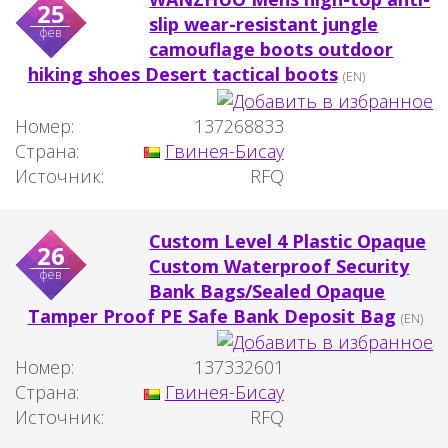
25
slip wear-resistant jungle
фев
camouflage boots outdoor
hiking shoes Desert tactical boots
(EN)
Номер:
137268833
Страна:
Гвинея-Бисау
Источник:
RFQ
Custom Level 4 Plastic Opaque
26
Custom Waterproof Security
фев
Bank Bags/Sealed Opaque
Tamper Proof PE Safe Bank Deposit Bag
(EN)
Номер:
137332601
Страна:
Гвинея-Бисау
Источник:
RFQ