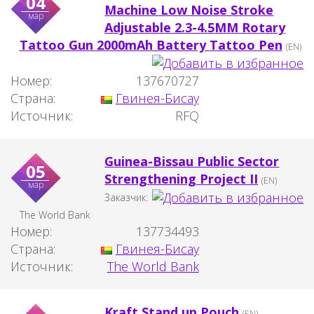
04
Machine Low Noise Stroke
мар
Adjustable 2.3-4.5MM Rotary
Tattoo Gun 2000mAh Battery Tattoo Pen
(EN)
Номер:
137670727
Страна:
Гвинея-Бисау
Источник:
RFQ
Guinea-Bissau Public Sector
05
Strengthening Project II
(EN)
мар
Заказчик:
The World Bank
Номер:
137734493
Страна:
Гвинея-Бисау
Источник:
The World Bank
Kraft Stand up Pouch
(EN)