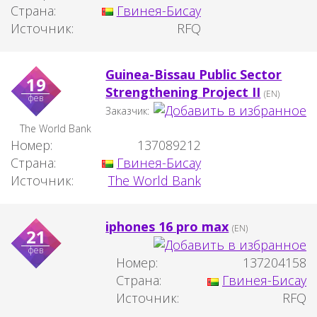
Страна:
Гвинея-Бисау
Источник:
RFQ
Guinea-Bissau Public Sector
19
Strengthening Project II
(EN)
фев
Заказчик:
The World Bank
Номер:
137089212
Страна:
Гвинея-Бисау
Источник:
The World Bank
iphones 16 pro max
(EN)
21
фев
Номер:
137204158
Страна:
Гвинея-Бисау
Источник:
RFQ