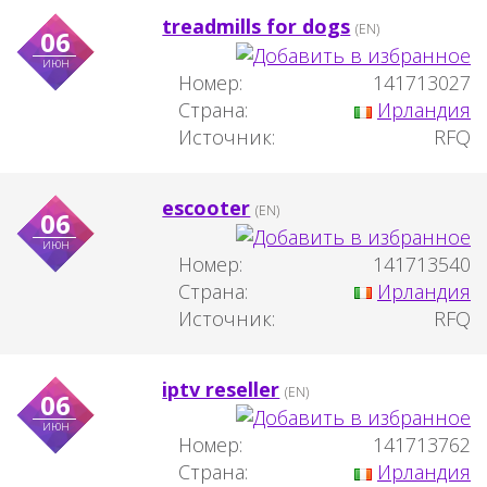
treadmills for dogs
(EN)
06
июн
Номер:
141713027
Страна:
Ирландия
Источник:
RFQ
escooter
(EN)
06
июн
Номер:
141713540
Страна:
Ирландия
Источник:
RFQ
iptv reseller
(EN)
06
июн
Номер:
141713762
Страна:
Ирландия