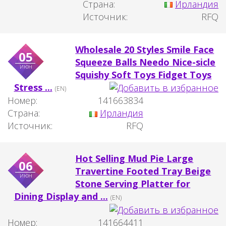
Страна:
Ирландия
Источник:
RFQ
Wholesale 20 Styles Smile Face
05
Squeeze Balls Needo Nice-sicle
июн
Squishy Soft Toys Fidget Toys
Stress ...
(EN)
Номер:
141663834
Страна:
Ирландия
Источник:
RFQ
Hot Selling Mud Pie Large
06
Travertine Footed Tray Beige
июн
Stone Serving Platter for
Dining Display and ...
(EN)
Номер:
141664411