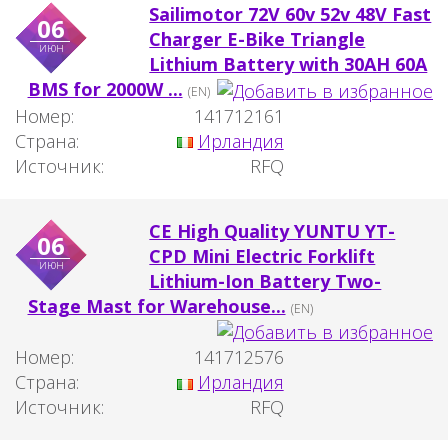
Sailimotor 72V 60v 52v 48V Fast
06
Charger E-Bike Triangle
июн
Lithium Battery with 30AH 60A
BMS for 2000W ...
(EN)
Номер:
141712161
Страна:
Ирландия
Источник:
RFQ
CE High Quality YUNTU YT-
06
CPD Mini Electric Forklift
июн
Lithium-Ion Battery Two-
Stage Mast for Warehouse...
(EN)
Номер:
141712576
Страна:
Ирландия
Источник:
RFQ