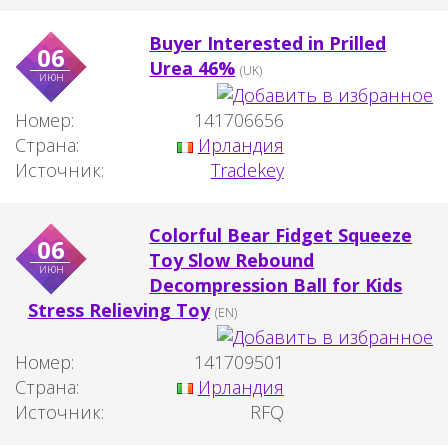
Buyer Interested in Prilled
06
Urea 46%
(UK)
июн
Номер:
141706656
Страна:
Ирландия
Источник:
Tradekey
Colorful Bear Fidget Squeeze
06
Toy Slow Rebound
июн
Decompression Ball for Kids
Stress Relieving Toy
(EN)
Номер:
141709501
Страна:
Ирландия
Источник:
RFQ