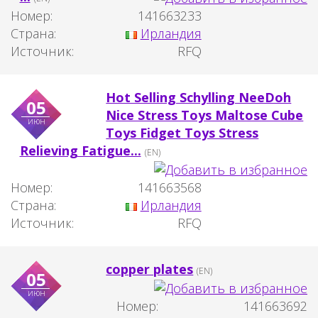
Номер:
141663233
Страна:
Ирландия
Источник:
RFQ
Hot Selling Schylling NeeDoh
05
Nice Stress Toys Maltose Cube
июн
Toys Fidget Toys Stress
Relieving Fatigue...
(EN)
Номер:
141663568
Страна:
Ирландия
Источник:
RFQ
copper plates
(EN)
05
июн
Номер:
141663692