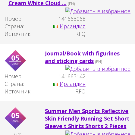
Cream White Cloud ...
(EN)
Номер:
141663068
Страна:
Ирландия
Источник:
RFQ
Journal/Book with figurines
05
and sticking cards
(EN)
июн
Номер:
141663142
Страна:
Ирландия
Источник:
RFQ
Summer Men Sports Reflective
05
Skin Friendly Running Set Short
июн
Sleeve t Shirts Shorts 2 Pieces
...
(EN)