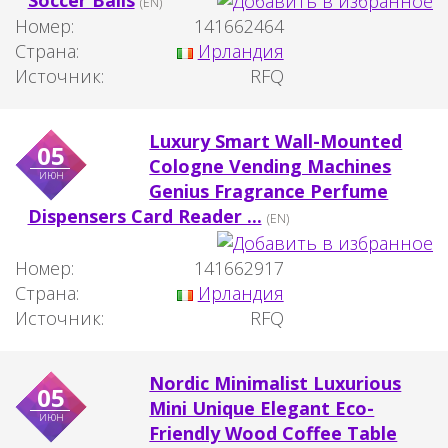
(EN)
Номер:
141662464
Страна:
Ирландия
Источник:
RFQ
Luxury Smart Wall-Mounted
05
Cologne Vending Machines
июн
Genius Fragrance Perfume
Dispensers Card Reader ...
(EN)
Номер:
141662917
Страна:
Ирландия
Источник:
RFQ
Nordic Minimalist Luxurious
05
Mini Unique Elegant Eco-
июн
Friendly Wood Coffee Table