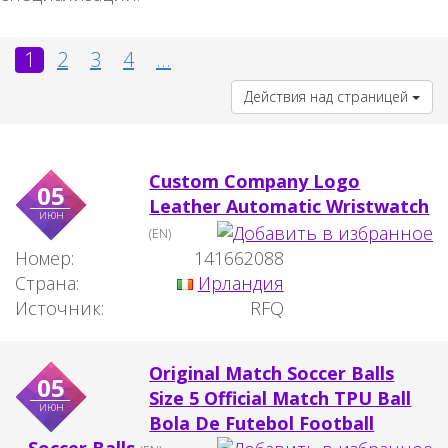
1
2
3
4
...
Действия над страницей
Custom Company Logo
05
Leather Automatic Wristwatch
июн
(EN)
Номер:
141662088
Страна:
Ирландия
Источник:
RFQ
Original Match Soccer Balls
05
Size 5 Official Match TPU Ball
июн
Bola De Futebol Football
Soccer Balls