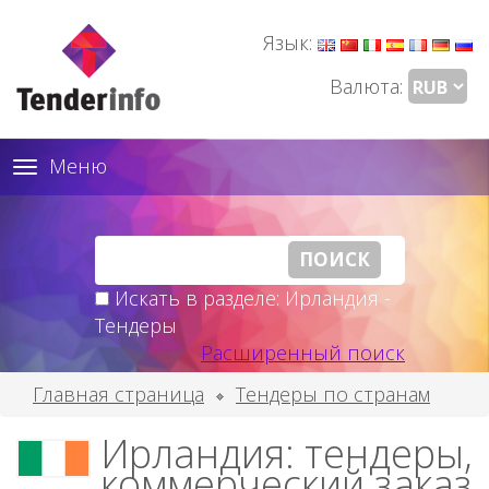
Язык:
Валюта:
Меню
Toggle
navigation
Искать в разделе: Ирландия -
Тендеры
Расширенный поиск
Главная страница
Тендеры по странам
Ирландия: тендеры,
коммерческий заказ