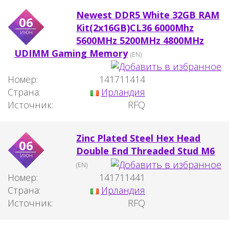
Newest DDR5 White 32GB RAM
06
Kit(2x16GB)CL36 6000Mhz
июн
5600MHz 5200MHz 4800MHz
UDIMM Gaming Memory
(EN)
Номер:
141711414
Страна:
Ирландия
Источник:
RFQ
Zinc Plated Steel Hex Head
06
Double End Threaded Stud M6
июн
(EN)
Номер:
141711441
Страна:
Ирландия
Источник:
RFQ