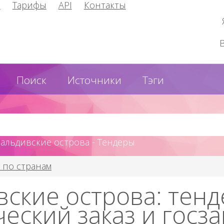
и
Тарифы
API
Контакты
Поиск
Источники
Тэги
Мальдивские острова - Тендеры
 по странам
ские острова: тенд
еский заказ и госза