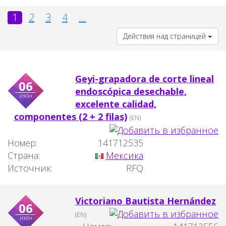
1
2
3
4
...
Действия над страницей
Geyi-grapadora de corte lineal
06
endoscópica desechable,
июн
excelente calidad,
componentes (2 + 2 filas)
(EN)
Номер:
141712535
Страна:
Мексика
Источник:
RFQ
Victoriano Bautista Hernández
06
(EN)
июн