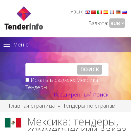
Язык:
Валюта:
Меню
Toggle
navigation
Искать в разделе: Мексика -
Тендеры
Расширенный поиск
Главная страница
Тендеры по странам
Мексика: тендеры,
коммерческий заказ