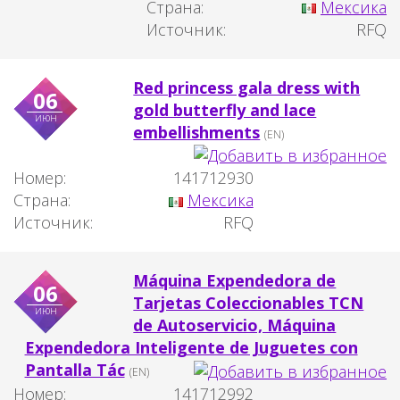
Страна:
Мексика
Источник:
RFQ
Red princess gala dress with
06
gold butterfly and lace
июн
embellishments
(EN)
Номер:
141712930
Страна:
Мексика
Источник:
RFQ
Máquina Expendedora de
06
Tarjetas Coleccionables TCN
июн
de Autoservicio, Máquina
Expendedora Inteligente de Juguetes con
Pantalla Tác
(EN)
Номер:
141712992