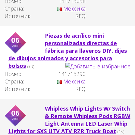
Номер:
141713058
Страна:
Мексика
Источник:
RFQ
Piezas de acrílico mini
06
personalizadas directas de
июн
fábrica para llaveros DIY, dijes
de dibujos animados y accesorios para
bolsos
(EN)
Номер:
141713290
Страна:
Мексика
Источник:
RFQ
Whipless Whip Lights W/ Switch
06
& Remote Whipless Pods RGBW
июн
Light Antenna LED Laser Whip
Lights for SXS UTV ATV RZR Truck Boat
(EN)