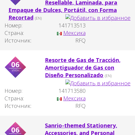
Resellable, Laminada, para
Empaque de Dulces, Portátil, con Forma
Recortad
(EN)
Номер:
141713513
Страна:
Мексика
Источник:
RFQ
Resorte de Gas de Tracción,
06
Amortiguador de Gas con
июн
Diseño Personalizado
(EN)
Номер:
141713580
Страна:
Мексика
Источник:
RFQ
Sanrio-themed Stationery,
06
Accessories, and Personal