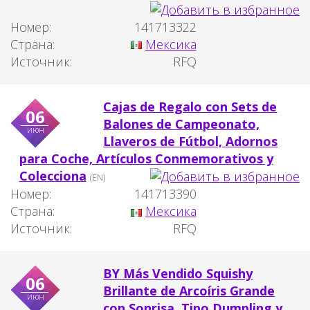
Номер:
141713322
Страна:
Мексика
Источник:
RFQ
Cajas de Regalo con Sets de
06
Balones de Campeonato,
июн
Llaveros de Fútbol, Adornos
para Coche, Artículos Conmemorativos y
Colecciona
(EN)
Номер:
141713390
Страна:
Мексика
Источник:
RFQ
BY Más Vendido Squishy
06
Brillante de Arcoíris Grande
июн
con Sonrisa, Tipo Dumpling y