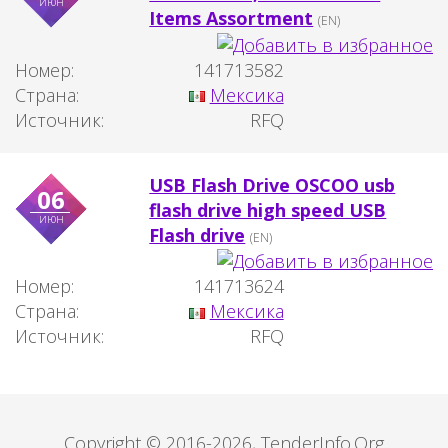
июн
Items Assortment
(EN)
Номер:
141713582
Страна:
Мексика
Источник:
RFQ
USB Flash Drive OSCOO usb
06
flash drive high speed USB
июн
Flash drive
(EN)
Номер:
141713624
Страна:
Мексика
Источник:
RFQ
Copyright © 2016-2026, TenderInfo.Org