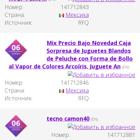
Номер:
141712843
Страна:
Мексика
Источник:
RFQ
Mix Precio Bajo Novedad Caja
06
Sorpresa de Juguetes Blandos
июн
de Peluche con Forma de Bollo
al Vapor de Colores Arcoíris, Juguete An
(EN)
Номер:
141712846
Страна:
Мексика
Источник:
RFQ
tecno camon40
(EN)
06
июн
Номер:
141712881