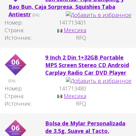
Bao Bun, Caja Sorpresa, Squishies Taba
Antiestr
(EN)
Номер:
141713401
Страна:
Мексика
Источник:
RFQ
9 Inch 2 Din 1+32GB Portable
06
MP5 Screen Stereo CD Android
июн
Carplay Radio Car DVD Player
(EN)
Номер:
141713480
Страна:
Мексика
Источник:
RFQ
Bolsa de Mylar Personalizada
06
de 3.5g, Suave al Tacto,
июн