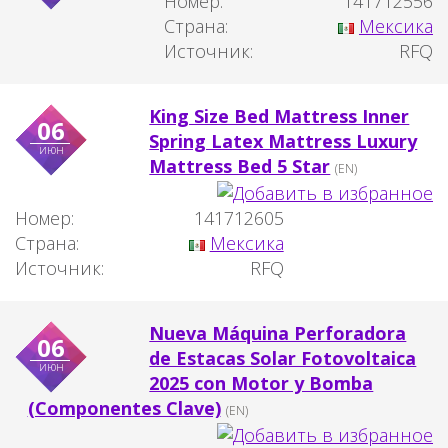
Номер:
141712556
Страна:
Мексика
Источник:
RFQ
King Size Bed Mattress Inner
06
Spring Latex Mattress Luxury
июн
Mattress Bed 5 Star
(EN)
Номер:
141712605
Страна:
Мексика
Источник:
RFQ
Nueva Máquina Perforadora
06
de Estacas Solar Fotovoltaica
июн
2025 con Motor y Bomba
(Componentes Clave)
(EN)