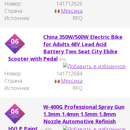
Номер:
141712626
Страна:
Мексика
Источник:
RFQ
China 350W/500W Electric Bike
06
for Adults 48V Lead Acid
июн
Battery Two Seat City Ebike
Scooter with Pedal
(EN)
Номер:
141712684
Страна:
Мексика
Источник:
RFQ
W-400G Professional Spray Gun
06
1.3mm 1.4mm 1.5mm 1.8mm
июн
Nozzle Automotive Refinish
HVLP Paint ...
(EN)