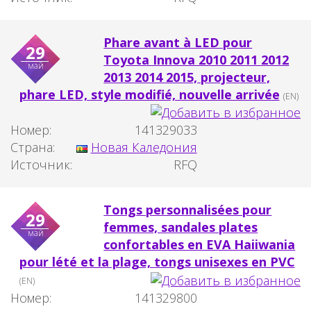
Phare avant à LED pour
29
Toyota Innova 2010 2011 2012
май
2013 2014 2015, projecteur,
phare LED, style modifié, nouvelle arrivée
(EN)
Номер:
141329033
Страна:
Новая Каледония
Источник:
RFQ
Tongs personnalisées pour
29
femmes, sandales plates
май
confortables en EVA Haiiwania
pour lété et la plage, tongs unisexes en PVC
(EN)
Номер:
141329800