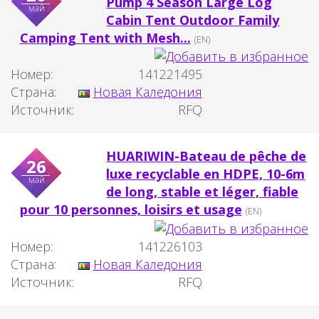
Pump 4 Season Large Log
май
Cabin Tent Outdoor Family
Camping Tent with Mesh...
(EN)
Номер:
141221495
Страна:
Новая Каледония
Источник:
RFQ
HUARIWIN-Bateau de pêche de
26
luxe recyclable en HDPE, 10-6m
май
de long, stable et léger, fiable
pour 10 personnes, loisirs et usage
(EN)
Номер:
141226103
Страна:
Новая Каледония
Источник:
RFQ