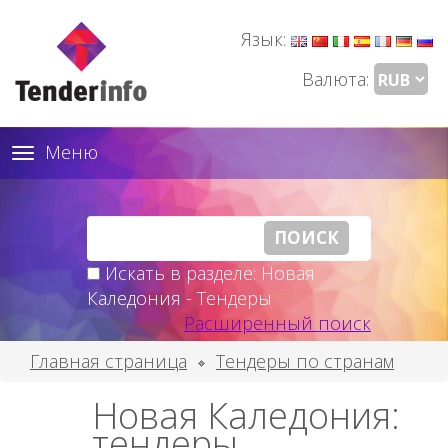
Язык:
Валюта:
Меню
Toggle
navigation
Искать в разделе: Новая
Каледония - Тендеры
Расширенный поиск
Главная страница
Тендеры по странам
Новая Каледония:
тендеры,