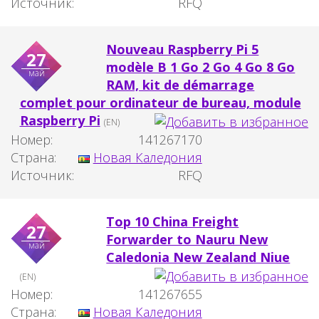
Источник:
RFQ
Nouveau Raspberry Pi 5
27
modèle B 1 Go 2 Go 4 Go 8 Go
май
RAM, kit de démarrage
complet pour ordinateur de bureau, module
Raspberry Pi
(EN)
Номер:
141267170
Страна:
Новая Каледония
Источник:
RFQ
Top 10 China Freight
27
Forwarder to Nauru New
май
Caledonia New Zealand Niue
(EN)
Номер:
141267655
Страна:
Новая Каледония