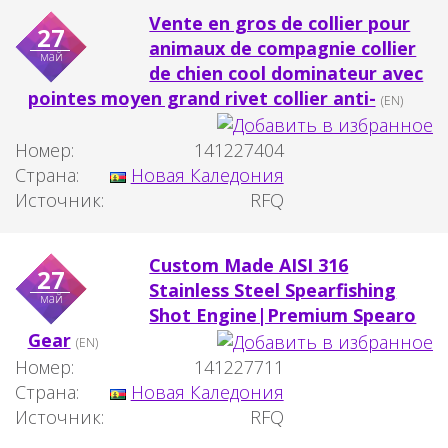
Vente en gros de collier pour
27
animaux de compagnie collier
май
de chien cool dominateur avec
pointes moyen grand rivet collier anti-
(EN)
Номер:
141227404
Страна:
Новая Каледония
Источник:
RFQ
Custom Made AISI 316
27
Stainless Steel Spearfishing
май
Shot Engine|Premium Spearo
Gear
(EN)
Номер:
141227711
Страна:
Новая Каледония
Источник:
RFQ