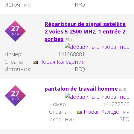
Источник:
RFQ
Répartiteur de signal satellite
27
2 voies 5-2500 MHz, 1 entrée 2
май
sorties
(EN)
Номер:
141268881
Страна:
Новая Каледония
Источник:
RFQ
pantalon de travail homme
(EN)
27
май
Номер:
141272540
Страна:
Новая Каледония
Источник:
RFQ