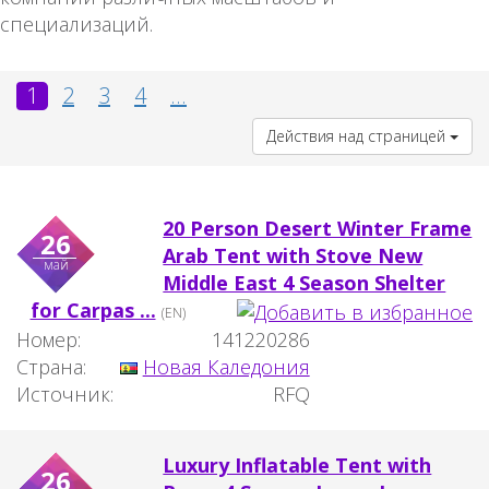
специализаций.
1
2
3
4
...
Действия над страницей
20 Person Desert Winter Frame
26
Arab Tent with Stove New
май
Middle East 4 Season Shelter
for Carpas ...
(EN)
Номер:
141220286
Страна:
Новая Каледония
Источник:
RFQ
Luxury Inflatable Tent with
26