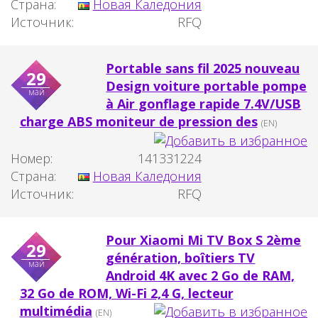
Страна:
Новая Каледония
Источник:
RFQ
Portable sans fil 2025 nouveau
29
Design voiture portable pompe
май
à Air gonflage rapide 7.4V/USB
charge ABS moniteur de pression des
(EN)
Номер:
141331224
Страна:
Новая Каледония
Источник:
RFQ
Pour Xiaomi Mi TV Box S 2ème
29
génération, boîtiers TV
май
Android 4K avec 2 Go de RAM,
32 Go de ROM, Wi-Fi 2,4 G, lecteur
multimédia
(EN)