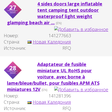
4 sides doors large inflatable
27
tent camping tent outdoor
май
waterproof light weight
glamping beach air ...
(EN)
Номер:
141277663
Страна:
Новая Каледония
Источник:
RFQ
Adaptateur de fusible
28
miniature UL RoHS pour
май
voiture, avec borne à
lame/bleue/bullet, pour fusibles APM ATS
miniatures 12V
(EN)
Номер:
141281396
Страна:
Новая Каледония
Источник:
RFQ