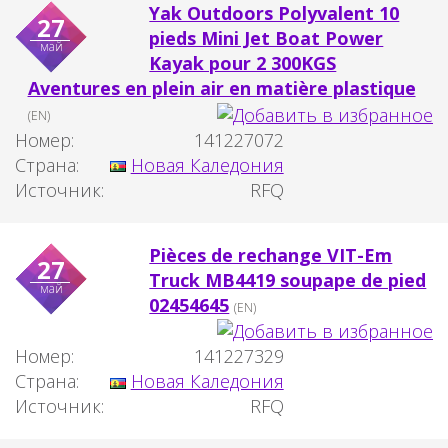
Yak Outdoors Polyvalent 10
27
pieds Mini Jet Boat Power
май
Kayak pour 2 300KGS
Aventures en plein air en matière plastique
(EN)
Номер:
141227072
Страна:
Новая Каледония
Источник:
RFQ
Pièces de rechange VIT-Em
27
Truck MB4419 soupape de pied
май
02454645
(EN)
Номер:
141227329
Страна:
Новая Каледония
Источник:
RFQ