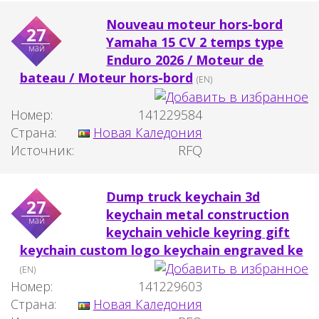
Nouveau moteur hors-bord
27
Yamaha 15 CV 2 temps type
май
Enduro 2026 / Moteur de
bateau / Moteur hors-bord
(EN)
Номер:
141229584
Страна:
Новая Каледония
Источник:
RFQ
Dump truck keychain 3d
27
keychain metal construction
май
keychain vehicle keyring gift
keychain custom logo keychain engraved ke
(EN)
Номер:
141229603
Страна:
Новая Каледония