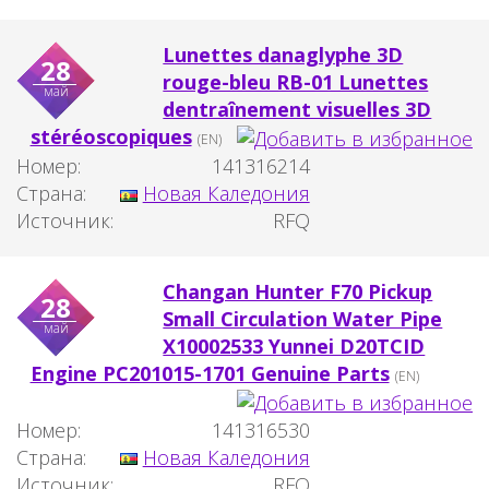
Lunettes danaglyphe 3D
28
rouge-bleu RB-01 Lunettes
май
dentraînement visuelles 3D
stéréoscopiques
(EN)
Номер:
141316214
Страна:
Новая Каледония
Источник:
RFQ
Changan Hunter F70 Pickup
28
Small Circulation Water Pipe
май
X10002533 Yunnei D20TCID
Engine PC201015-1701 Genuine Parts
(EN)
Номер:
141316530
Страна:
Новая Каледония
Источник:
RFQ