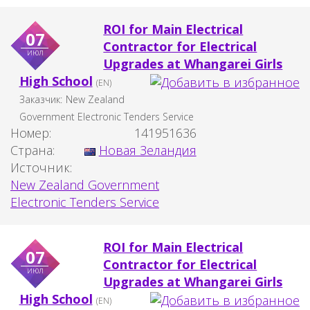
ROI for Main Electrical
07
Contractor for Electrical
июл
Upgrades at Whangarei Girls
High School
(EN)
Заказчик:
New Zealand
Government Electronic Tenders Service
Номер:
141951636
Страна:
Новая Зеландия
Источник:
New Zealand Government
Electronic Tenders Service
ROI for Main Electrical
07
Contractor for Electrical
июл
Upgrades at Whangarei Girls
High School
(EN)