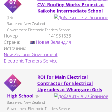
07
CW: Roofing Works Project at
июл
Kaikohe Intermediate School
(EN)
Заказчик:
New Zealand
Government Electronic Tenders Service
Номер:
141951633
Страна:
Новая Зеландия
Источник:
New Zealand Government
Electronic Tenders Service
ROI for Main Electrical
07
Contractor for Electrical
июл
Upgrades at Whangarei Girls
High School
(EN)
Заказчик:
New Zealand
Government Electronic Tenders Service