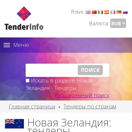
Язык:
Валюта:
Меню
Toggle
navigation
Искать в разделе: Новая
Зеландия - Тендеры
Расширенный поиск
Главная страница
Тендеры по странам
Новая Зеландия:
тендеры,