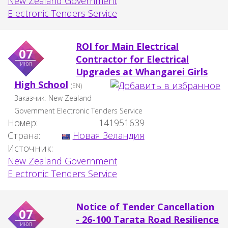
New Zealand Government
Electronic Tenders Service
ROI for Main Electrical
07
Contractor for Electrical
июл
Upgrades at Whangarei Girls
High School
(EN)
Заказчик:
New Zealand
Government Electronic Tenders Service
Номер:
141951639
Страна:
Новая Зеландия
Источник:
New Zealand Government
Electronic Tenders Service
Notice of Tender Cancellation
07
- 26-100 Tarata Road Resilience
июл