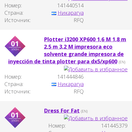
Номер:
141440514
Страна:
Никарагуа
Источник:
RFQ
Plotter i3200 XP600 1,6 M 1,8 m
01
2,5 m 3,2 M impresora eco
июн
solvente grande impresora de
inyección de tinta plotter para dx5/xp600
(EN)
Номер:
141444846
Страна:
Никарагуа
Источник:
RFQ
Dress For Fat
(EN)
01
июн
Номер:
141445379