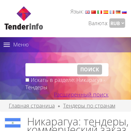
Язык:
Валюта:
Меню
Toggle
navigation
Искать в разделе: Никарагуа -
Тендеры
Расширенный поиск
Главная страница
Тендеры по странам
Никарагуа: тендеры,
коммерческий заказ