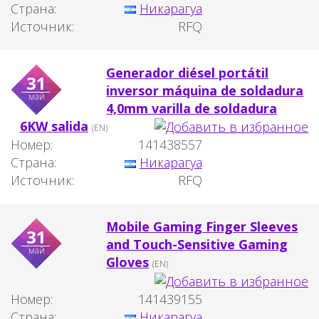
Страна:
Никарагуа
Источник:
RFQ
Generador diésel portátil
31
inversor máquina de soldadura
май
4,0mm varilla de soldadura
6KW salida
(EN)
Номер:
141438557
Страна:
Никарагуа
Источник:
RFQ
Mobile Gaming Finger Sleeves
31
and Touch-Sensitive Gaming
май
Gloves
(EN)
Номер:
141439155
Страна:
Никарагуа