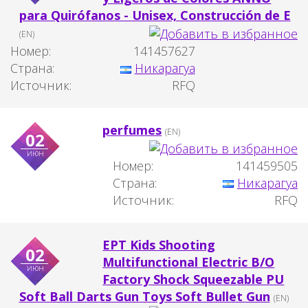
para Quirófanos - Unisex, Construcción de E
(EN)
Номер:
141457627
Страна:
Никарагуа
Источник:
RFQ
perfumes
(EN)
02
июн
Номер:
141459505
Страна:
Никарагуа
Источник:
RFQ
EPT Kids Shooting
02
Multifunctional Electric B/O
июн
Factory Shock Squeezable PU
Soft Ball Darts Gun Toys Soft Bullet Gun
(EN)