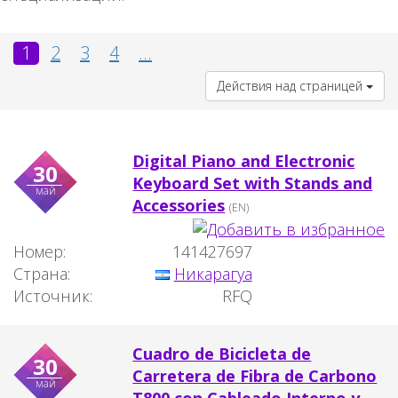
1
2
3
4
...
Действия над страницей
Digital Piano and Electronic
30
Keyboard Set with Stands and
май
Accessories
(EN)
Номер:
141427697
Страна:
Никарагуа
Источник:
RFQ
Cuadro de Bicicleta de
30
Carretera de Fibra de Carbono
май
T800 con Cableado Interno y