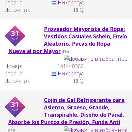
Страна:
Никарагуа
Источник:
RFQ
Proveedor Mayorista de Ropa:
31
Vestidos Casuales Sshein, Envío
май
Aleatorio, Pacas de Ropa
Nueva al por Mayor
(EN)
Номер:
141440360
Страна:
Никарагуа
Источник:
RFQ
Cojín de Gel Refrigerante para
31
Asiento, Grueso, Grande,
май
Transpirable, Diseño de Panal,
Absorbe los Puntos de Presión, Funda Anti
(EN)