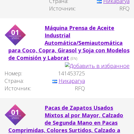
Страна:
Никарагуа
Источник:
RFQ
Máquina Prensa de Aceite
01
Industrial
июн
Automática/Semiautomática
para Coco, Copra, Girasol y Soja con Modelos
de Comisión y Laborat
(EN)
Номер:
141453725
Страна:
Никарагуа
Источник:
RFQ
Pacas de Zapatos Usados
01
Mixtos al por Mayor, Calzado
июн
de Segunda Mano en Pacas
Comprimidas, Colores Surtidos, Calzado a