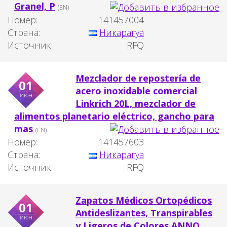
Granel, P
(EN)
Номер:
141457004
Страна:
Никарагуа
Источник:
RFQ
Mezclador de repostería de
01
acero inoxidable comercial
июн
Linkrich 20L, mezclador de
alimentos planetario eléctrico, gancho para
mas
(EN)
Номер:
141457603
Страна:
Никарагуа
Источник:
RFQ
Zapatos Médicos Ortopédicos
01
Antideslizantes, Transpirables
июн
y Ligeros de Colores ANNO