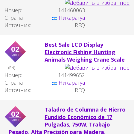
Номер:
141460063
Страна:
Никарагуа
Источник:
RFQ
Best Sale LCD Display
02
Electronic Fishing Hunting
июн
Animals Weighing Crane Scale
(EN)
Номер:
141499652
Страна:
Никарагуа
Источник:
RFQ
Taladro de Columna de Hierro
02
Fundido Económico de 17
июн
Pulgadas, 750W, Trabajo
Pesado, Alta Precisión para Madera,