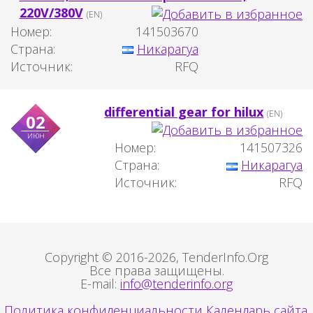
220V/380V
(EN)
Номер:
141503670
Страна:
Никарагуа
Источник:
RFQ
differential gear for hilux
(EN)
02
июн
Номер:
141507326
Страна:
Никарагуа
Источник:
RFQ
Copyright © 2016-2026, TenderInfo.Org
Все права защищены.
E-mail:
info@tenderinfo.org
Политика конфиденциальности
Календарь сайта.