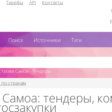
и
Тарифы
API
Контакты
Поиск
Источники
Тэги
строва Самоа - Тендеры
 по странам
 Самоа: тендеры, к
госзакупки