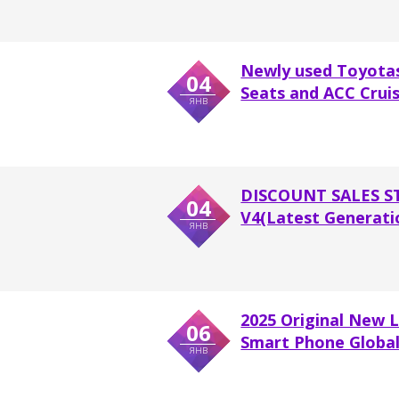
Newly used Toyotas
04
Seats and ACC Cruise
янв
DISCOUNT SALES STA
04
V4(Latest Generati
янв
2025 Original New 
06
Smart Phone Global
янв