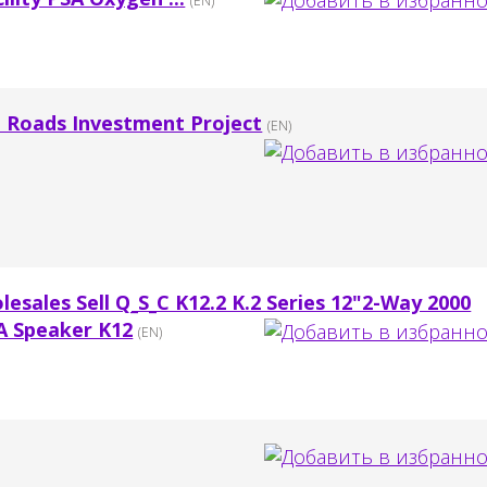
(EN)
 Roads Investment Project
(EN)
sales Sell Q_S_C K12.2 K.2 Series 12"2-Way 2000
A Speaker K12
(EN)