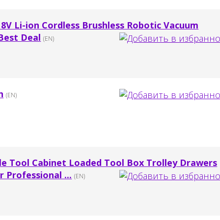
8V Li-ion Cordless Brushless Robotic Vacuum
 Best Deal
(EN)
n
(EN)
ble Tool Cabinet Loaded Tool Box Trolley Drawers
Professional ...
(EN)