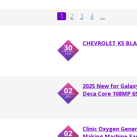
1
2
3
4
...
CHEVROLET K5 BLA
30
ноя
2025 New for Galax
02
Deca Core 108MP 6
дек
Clinic Oxygen Gene
02
Making Machine Faci