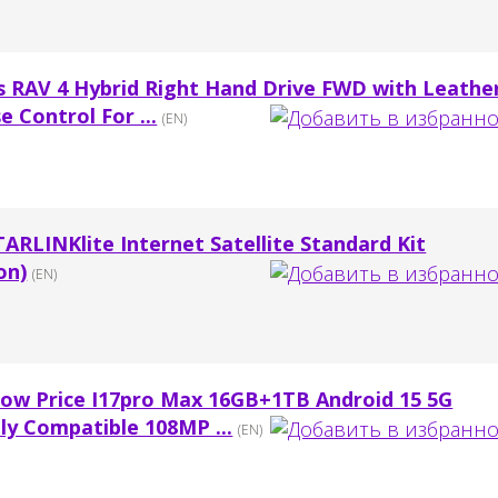
 RAV 4 Hybrid Right Hand Drive FWD with Leathe
 Control For ...
(EN)
RLINKlite Internet Satellite Standard Kit
on)
(EN)
Low Price I17pro Max 16GB+1TB Android 15 5G
ly Compatible 108MP ...
(EN)