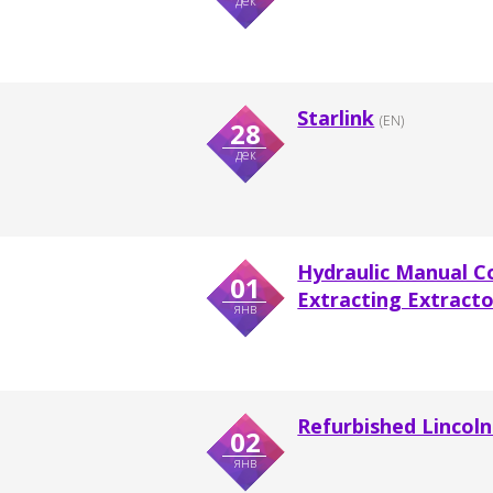
дек
Starlink
(EN)
28
дек
Hydraulic Manual Co
01
Extracting Extracto
янв
Refurbished Lincol
02
янв