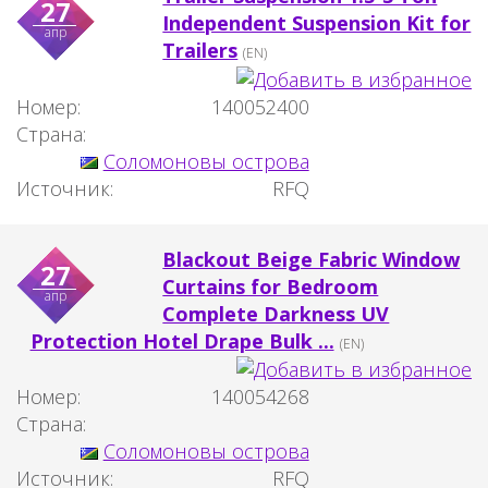
27
Independent Suspension Kit for
апр
Trailers
(EN)
Номер:
140052400
Страна:
Соломоновы острова
Источник:
RFQ
Blackout Beige Fabric Window
27
Curtains for Bedroom
апр
Complete Darkness UV
Protection Hotel Drape Bulk ...
(EN)
Номер:
140054268
Страна:
Соломоновы острова
Источник:
RFQ