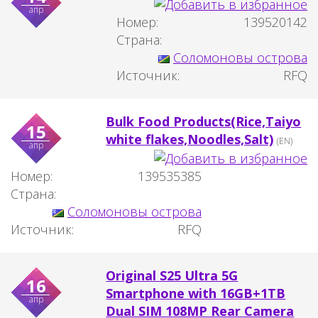
апр
Номер:
139520142
Страна:
Соломоновы острова
Источник:
RFQ
Bulk Food Products(Rice,Taiyo
15
white flakes,Noodles,Salt)
(EN)
апр
Номер:
139535385
Страна:
Соломоновы острова
Источник:
RFQ
Original S25 Ultra 5G
16
Smartphone with 16GB+1TB
апр
Dual SIM 108MP Rear Camera