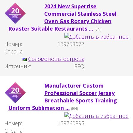
2024 New Supertise
20
Commercial Stainless Steel
апр
Oven Gas Rotary Chicken
Roaster Suitable Restaurants ...
(EN)
Номер:
139758672
Страна:
Соломоновы острова
Источник:
RFQ
Manufacturer Custom
20
Professional Soccer Jersey
апр
Breathable Sports Training
Uniform Sublimation ...
(EN)
Номер:
139760895
Страна: