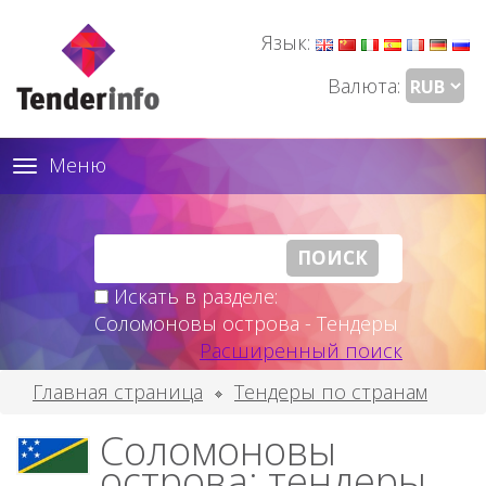
Язык:
Валюта:
Меню
Toggle
navigation
Искать в разделе:
Соломоновы острова - Тендеры
Расширенный поиск
Главная страница
Тендеры по странам
Соломоновы
острова: тендеры,