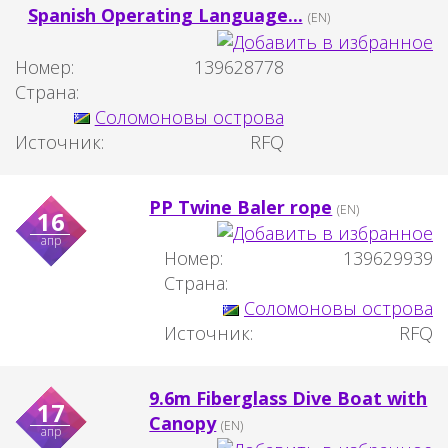
Spanish Operating Language...
(EN)
Номер:
139628778
Страна:
Соломоновы острова
Источник:
RFQ
PP Twine Baler rope
(EN)
16
апр
Номер:
139629939
Страна:
Соломоновы острова
Источник:
RFQ
9.6m Fiberglass Dive Boat with
17
Canopy
(EN)
апр