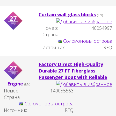
Curtain wall glass blocks
(EN)
27
апр
Номер:
140054997
Страна:
Соломоновы острова
Источник:
RFQ
Factory Direct High-Quality
27
Durable 27 FT Fiberglass
апр
Passenger Boat with Reliable
Engine
(EN)
Номер:
140055563
Страна:
Соломоновы острова
Источник:
RFQ