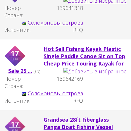
Номер:
139641318
Страна:
Соломоновы острова
Источник:
RFQ
Hot Sell Fishing Kayak Plastic
17
Single Paddle Canoe Sit on Top
апр
Cheap Price Touring Kayak for
Sale 25 ...
(EN)
Номер:
139642169
Страна:
Соломоновы острова
Источник:
RFQ
Grandsea 28ft Fiberglass
17
Panga Boat Fishing Vessel
апр