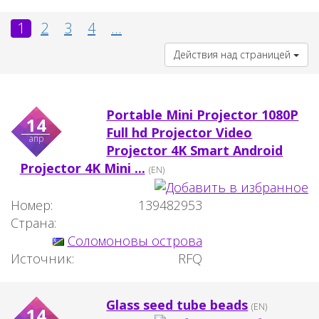
1
2
3
4
...
Действия над страницей
Portable Mini Projector 1080P
14
Full hd Projector Video
апр
Projector 4K Smart Android
Projector 4K Mini ...
(EN)
Номер:
139482953
Страна:
Соломоновы острова
Источник:
RFQ
Glass seed tube beads
(EN)
14