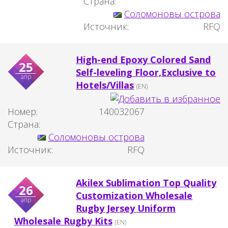
Страна:
Соломоновы острова
Источник:
RFQ
High-end Epoxy Colored Sand
25
Self-leveling Floor,Exclusive to
апр
Hotels/Villas
(EN)
Номер:
140032067
Страна:
Соломоновы острова
Источник:
RFQ
Akilex Sublimation Top Quality
26
Customization Wholesale
апр
Rugby Jersey Uniform
Wholesale Rugby Kits
(EN)