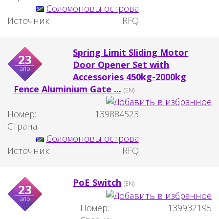
Соломоновы острова
Источник:
RFQ
Spring Limit Sliding Motor
23
Door Opener Set with
апр
Accessories 450kg-2000kg
Fence Aluminium Gate ...
(EN)
Номер:
139884523
Страна:
Соломоновы острова
Источник:
RFQ
PoE Switch
(EN)
23
апр
Номер:
139932195