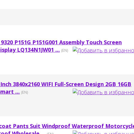
us 9320 P151G P151G001 Assembly Touch Screen
splay LQ134N1JW01 ...
(EN)
 Inch 3840x2160 WIFI Full-Screen Design 2GB 16GB
mart ...
(EN)
ncoat Pants Suit Windproof Waterproof Motorcycl
oof Wholesale ...