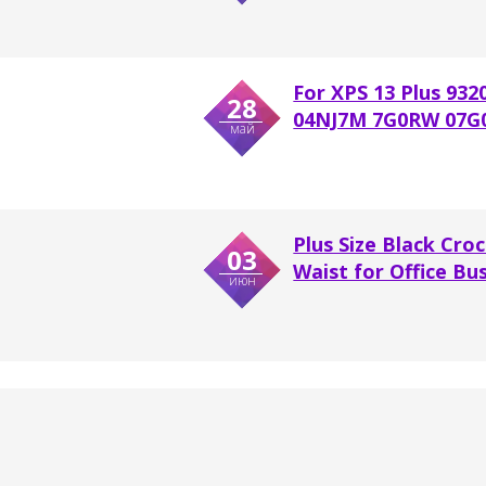
For XPS 13 Plus 93
28
04NJ7M 7G0RW 07G0
май
Plus Size Black Cr
03
Waist for Office Busi
июн