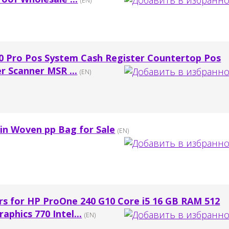
(EN)
10 Pro Pos System Cash Register Countertop Pos
r Scanner MSR ...
(EN)
ain Woven pp Bag for Sale
(EN)
rs for HP ProOne 240 G10 Core i5 16 GB RAM 512
aphics 770 Intel...
(EN)