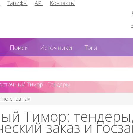
и
Тарифы
API
Контакты
Поиск
Источники
Тэги
Восточный Тимор - Тендеры
 по странам
ый Тимор: тендеры
еский заказ и госза