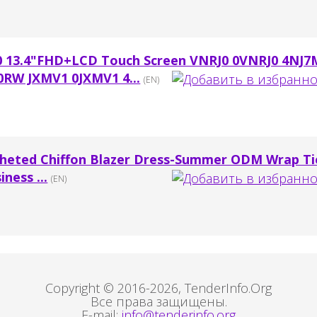
20 13.4"FHD+LCD Touch Screen VNRJ0 0VNRJ0 4NJ7
RW JXMV1 0JXMV1 4...
(EN)
ocheted Chiffon Blazer Dress-Summer ODM Wrap Ti
ness ...
(EN)
Copyright © 2016-2026, TenderInfo.Org
Все права защищены.
E-mail:
info@tenderinfo.org