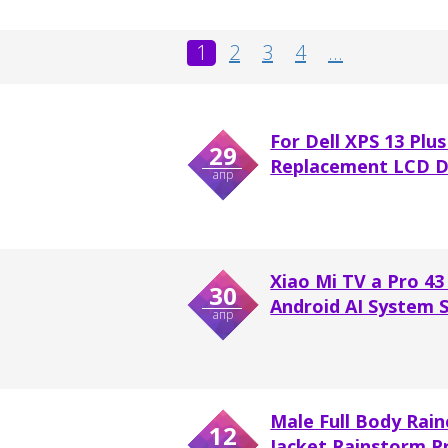
1
2
3
4
...
For Dell XPS 13 Pl
29
Replacement LCD Di
апр
Xiao Mi TV a Pro 43
30
Android AI System S
апр
Male Full Body Rai
12
Jacket Rainstorm Pr