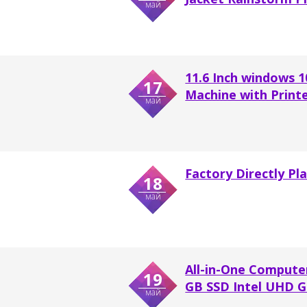
май
11.6 Inch windows 
17
Machine with Printe
май
Factory Directly Pl
18
май
All-in-One Compute
19
GB SSD Intel UHD Gr
май