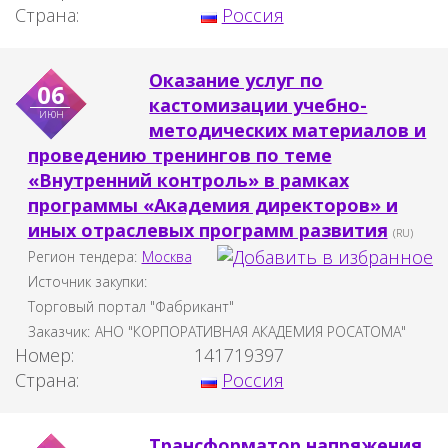
Страна:
Россия
Оказание услуг по
06
кастомизации учебно-
июн
методических материалов и
проведению тренингов по теме
«Внутренний контроль» в рамках
программы «Академия директоров» и
иных отраслевых программ развития
(RU)
Регион тендера:
Москва
Источник закупки:
Торговый портал "Фабрикант"
Заказчик:
АНО "КОРПОРАТИВНАЯ АКАДЕМИЯ РОСАТОМА"
Номер:
141719397
Страна:
Россия
Трансформатор напряжения