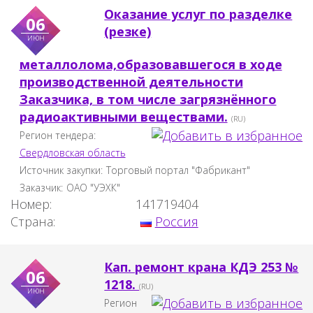
Оказание услуг по разделке
06
(резке)
июн
металлолома,образовавшегося в ходе
производственной деятельности
Заказчика, в том числе загрязнённого
радиоактивными веществами.
(RU)
Регион тендера:
Свердловская область
Источник закупки:
Торговый портал "Фабрикант"
Заказчик:
ОАО "УЭХК"
Номер:
141719404
Страна:
Россия
Кап. ремонт крана КДЭ 253 №
06
1218.
(RU)
июн
Регион