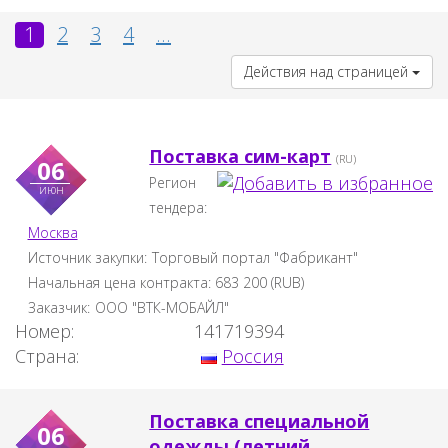
1
2
3
4
...
Действия над страницей
Поставка сим-карт
(RU)
06
Регион
июн
тендера:
Москва
Источник закупки:
Торговый портал "Фабрикант"
Начальная цена контракта:
683 200
(
RUB
)
Заказчик:
ООО "ВТК-МОБАЙЛ"
Номер:
141719394
Страна:
Россия
Поставка специальной
06
одежды (летний