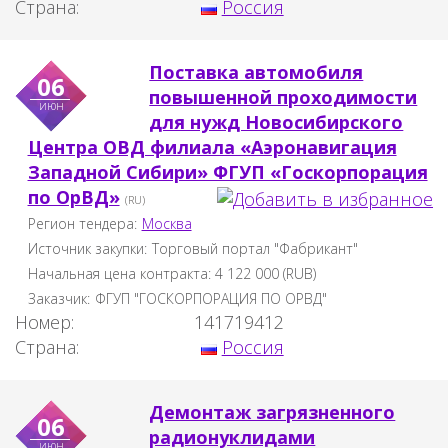
Страна:
Россия
Поставка автомобиля
06
повышенной проходимости
июн
для нужд Новосибирского
Центра ОВД филиала «Аэронавигация
Западной Сибири» ФГУП «Госкорпорация
по ОрВД»
(RU)
Регион тендера:
Москва
Источник закупки:
Торговый портал "Фабрикант"
Начальная цена контракта:
4 122 000
(
RUB
)
Заказчик:
ФГУП "ГОСКОРПОРАЦИЯ ПО ОРВД"
Номер:
141719412
Страна:
Россия
Демонтаж загрязненного
06
радионуклидами
июн