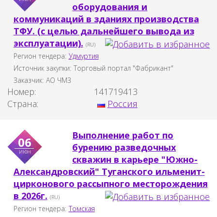
оборудования и
коммуникаций в зданиях производства
ТФУ. (с целью дальнейшего вывода из
эксплуатации).
(RU)
Регион тендера:
Удмуртия
Источник закупки:
Торговый портал "Фабрикант"
Заказчик:
АО ЧМЗ
Номер:
141719413
Страна:
Россия
Выполнение работ по
06
бурению разведочных
июн
скважин в карьере "Южно-
Александровский" Туганского ильменит-
цирконового рассыпного месторождения
в 2026г.
(RU)
Регион тендера:
Томская