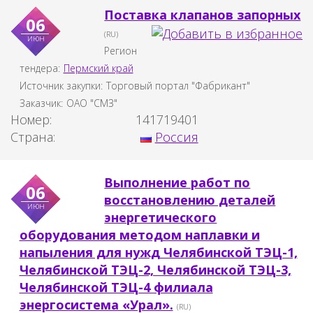
Поставка клапанов запорных
06
(RU)
июн
Регион
тендера:
Пермский край
Источник закупки:
Торговый портал "Фабрикант"
Заказчик:
ОАО "СМЗ"
Номер:
141719401
Страна:
Россия
Выполнение работ по
06
восстановлению деталей
июн
энергетического
оборудования методом наплавки и
напыления для нужд Челябинской ТЭЦ-1,
Челябинской ТЭЦ-2, Челябинской ТЭЦ-3,
Челябинской ТЭЦ-4 филиала
энергосистема «Урал».
(RU)