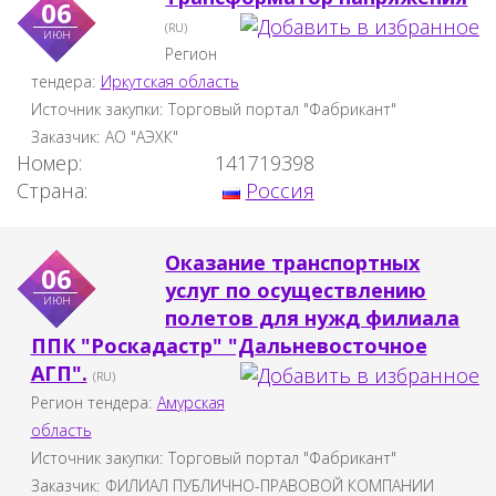
06
(RU)
июн
Регион
тендера:
Иркутская область
Источник закупки:
Торговый портал "Фабрикант"
Заказчик:
АО "АЭХК"
Номер:
141719398
Страна:
Россия
Оказание транспортных
06
услуг по осуществлению
июн
полетов для нужд филиала
ППК "Роскадастр" "Дальневосточное
АГП".
(RU)
Регион тендера:
Амурская
область
Источник закупки:
Торговый портал "Фабрикант"
Заказчик:
ФИЛИАЛ ПУБЛИЧНО-ПРАВОВОЙ КОМПАНИИ