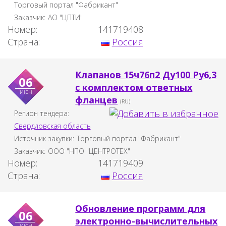
Торговый портал "Фабрикант"
Заказчик:
АО "ЦПТИ"
Номер:
141719408
Страна:
Россия
Клапанов 15ч76п2 Ду100 Ру6,3
06
с комплектом ответных
июн
фланцев
(RU)
Регион тендера:
Свердловская область
Источник закупки:
Торговый портал "Фабрикант"
Заказчик:
ООО "НПО "ЦЕНТРОТЕХ"
Номер:
141719409
Страна:
Россия
Обновление программ для
06
электронно-вычислительных
июн