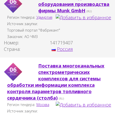
06
оборудования производства
июн
фирмы Munk GmbH
(RU)
Регион тендера:
Удмуртия
Источник закупки:
Торговый портал "Фабрикант"
Заказчик:
АО ЧМЗ
Номер:
141719407
Страна:
Россия
Поставка многоканальных
06
спектрометрических
июн
комплексов для системы
обработки информации комплекса
контроля параметров топливного
сердечника (столба)
(RU)
Регион тендера:
Москва
Источник закупки: