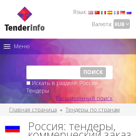
Язык:
Валюта:
Меню
Toggle
navigation
Искать в разделе: Россия -
Тендеры
Расширенный поиск
Главная страница
Тендеры по странам
Россия: тендеры,
коммерческий заказ