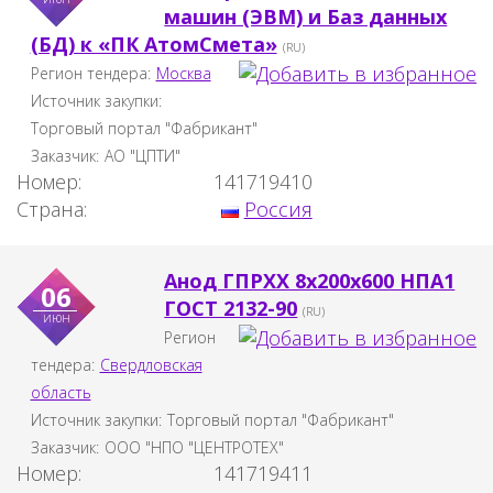
машин (ЭВМ) и Баз данных
(БД) к «ПК АтомСмета»
(RU)
Регион тендера:
Москва
Источник закупки:
Торговый портал "Фабрикант"
Заказчик:
АО "ЦПТИ"
Номер:
141719410
Страна:
Россия
Анод ГПРХХ 8х200х600 НПА1
06
ГОСТ 2132-90
(RU)
июн
Регион
тендера:
Свердловская
область
Источник закупки:
Торговый портал "Фабрикант"
Заказчик:
ООО "НПО "ЦЕНТРОТЕХ"
Номер:
141719411